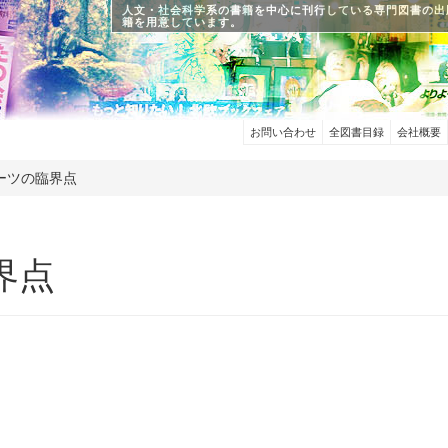
人文・社会科学系の書籍を中心に刊行している専門図書の出
籍を用意しています。
お問い合わせ
全図書目録
会社概要
ーツの臨界点
界点