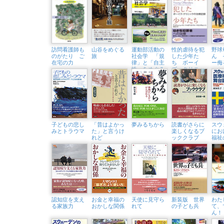
訪問看護師も
山谷をめぐる
運動部活動の
性的虐待を犯
野球
のがたり ご
旅
社会学 「規
した少年た
ん 
在宅の力
律」と「自主
ち ボーイ
ー侮
性」をめぐる
ズ・クリニッ
言説と実践
クの治療記録
子どもの悲し
「昔はよかっ
夢みるちから
読書がさらに
スウ
みとトラウマ
た」と言うけ
楽しくなるブ
にお
れど
ッククラブ
福祉
認知症を支え
お金と幸福の
天使に見守ら
新装版 世界
わた
る家族力
おかしな関係
れて
の子ども兵
て、
ん！