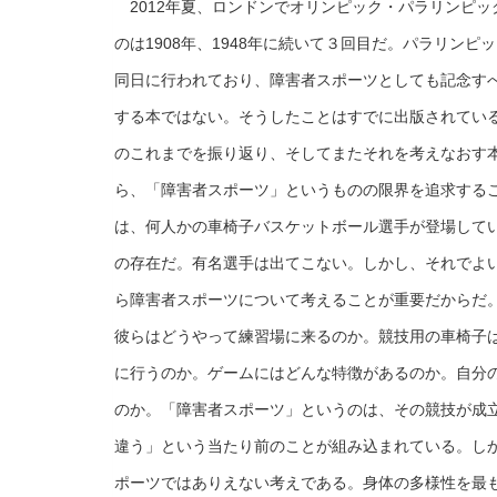
2012年夏、ロンドンでオリンピック・パラリンピッ
のは1908年、1948年に続いて３回目だ。パラリンピ
同日に行われており、障害者スポーツとしても記念す
する本ではない。そうしたことはすでに出版されてい
のこれまでを振り返り、そしてまたそれを考えなおす
ら、「障害者スポーツ」というものの限界を追求する
は、何人かの車椅子バスケットボール選手が登場して
の存在だ。有名選手は出てこない。しかし、それでよ
ら障害者スポーツについて考えることが重要だからだ
彼らはどうやって練習場に来るのか。競技用の車椅子
に行うのか。ゲームにはどんな特徴があるのか。自分
のか。「障害者スポーツ」というのは、その競技が成
違う」という当たり前のことが組み込まれている。し
ポーツではありえない考えである。身体の多様性を最