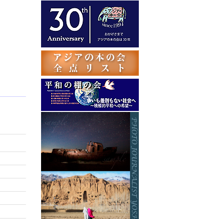
テ
ゴ
リ
ー