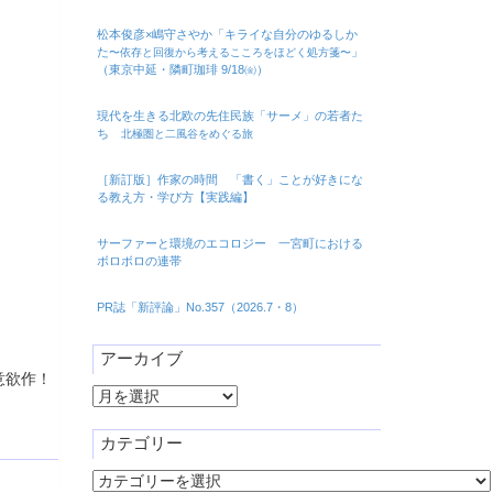
松本俊彦×嶋守さやか「キライな自分のゆるしか
た
」
〜依存と回復から考えるこころをほどく処方箋〜
（東京中延・隣町珈琲 9/18㈮）
現代を生きる北欧の先住民族「サーメ」の若者た
ち
北極圏と二風谷をめぐる旅
［新訂版］作家の時間 「書く」ことが好きにな
る教え方・学び方【実践編】
サーファーと環境のエコロジー 一宮町における
ボロボロの連帯
PR誌「新評論」No.357（2026.7・8）
アーカイブ
意欲作！
ア
ー
カ
カテゴリー
イ
カ
ブ