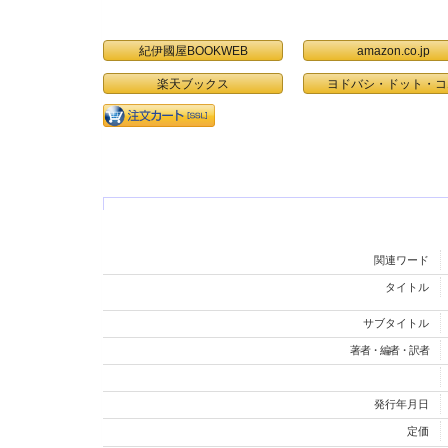
紀伊國屋BOOKWEB
amazon.co.jp
楽天ブックス
ヨドバシ・ドット・コ
関連ワード
タイトル
サブタイトル
著者・編者・訳者
発行年月日
定価