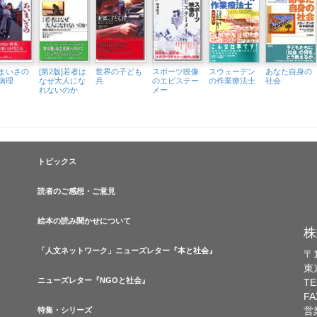
まいさの
[第2版]若者は
世界の子ども
スポーツ映像
スウェーデン
あなた自身の
病理
なぜ大人にな
兵
のエピステー
の作業療法士
社会
れないのか
メー
トピックス
読者のご感想・ご意見
絵本の読み聞かせについて
株
「人文ネットワーク」ニューズレター『本と社会』
〒1
東
ニューズレター『NGOと社会』
TE
FA
営
特集・シリーズ