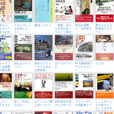
母ちゃ
スヌーズレン
棄国ノススメ
「健康」語り
明治の国際
夢をかなえる
そのパワ
を利用しよ
と日本社会―
人・石井筆子
障害者アスリ
るなかれ
う！
リスクと責任
ート
のポリティク
ス
ェーデン
揺れるスウェ
真冬のスウェ
きのうのつづ
甲子園野球の
ちづる
ける医療
ーデン
ーデンに生き
き
アルケオロジ
の舞台裏
る障害者
ー
しだっ
新しく先生に
セクシコン?愛
性的虐待を受
スウェーデン
しょうがいし
できるも
なる人へ
と性について
けた少年たち
の高齢者ケア
ゃの皆サマ
の、ステキす
ぎる毎日