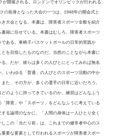
クが開催される。ロンドンでオリンピックが行われる
ックの前身となった大会の一つは、1948年の開会式と
べき大会となる。本書は、障害者スポーツ全般を紹介
る書籍に任せている。本書はむしろ、障害者スポーツ
本である。車椅子バスケットボールの日常的実践か
ことを目指したものなのだ。当然のことながら本書に
いる。だが、彼らは多くの人びとにとってみれば無名
い。いわゆる「普通」の人びとのスポーツ活動の中か
。また、その方が、多くの選手の日常に近いだろう。
はどのように持ってきているのか。練習はどんなふう
の「障害」や「スポーツ」をどんなふうに考えている
立する論理のなかに、「人間の身体は一人ひとり全く
かしこの「当たり前」は、これまでの健常者中心のス
も重要な要素として行われるスポーツが障害者スポー