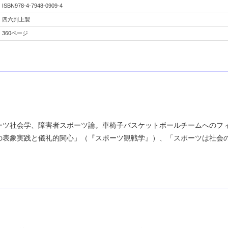
ISBN978-4-7948-0909-4
四六判上製
360ページ
ーツ社会学、障害者スポーツ論。車椅子バスケットボールチームへのフ
の表象実践と儀礼的関心」（『スポーツ観戦学』）、「スポーツは社会