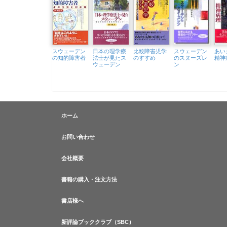
スウェーデン
日本の理学療
比較障害児学
スウェーデン
あい
の知的障害者
法士が見たス
のすすめ
のスヌーズレ
精神
ウェーデン
ン
ホーム
お問い合わせ
会社概要
書籍の購入・注文方法
書店様へ
新評論ブッククラブ（SBC）