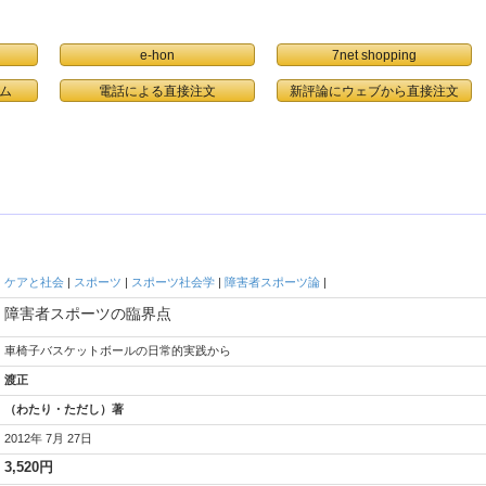
e-hon
7net shopping
ム
電話による直接注文
ケアと社会
|
スポーツ
|
スポーツ社会学
|
障害者スポーツ論
|
障害者スポーツの臨界点
車椅子バスケットボールの日常的実践から
渡正
（わたり・ただし）著
2012年 7月 27日
3,520円