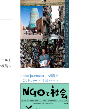
ィールド
の機能シ
photo journalist 川畑嘉文
ポストカード ５枚セット