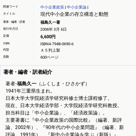
関連ワード
中小企業政策
|
中小企業論
|
現代中小企業の存立構造と動態
タイトル
著者・編者・訳者
福島久一著
発行年月日
2006年 3月 6日
定価
6,600円
ISBN
ISBN4-7948-0690-6
判型
Ａ５判上製
頁数
600ページ
著者・編者・訳者紹介
著者-
福島久一
（ふくしま・ひさかず）
1941年三重県生まれ。
日本大学大学院経済学研究科修士博士課程修了。
現在、日本大学経済学部・大学院経済学研究科教授。
担当科目は「中小企業論」、「経済政策論」。
主要著書に『中小企業政策の国際比較』（編著、新評
論、2002年）、『90年代の中小企業問題』（編著、新
評論、1991年）、『新中小企業論を学ぶ（新版）』