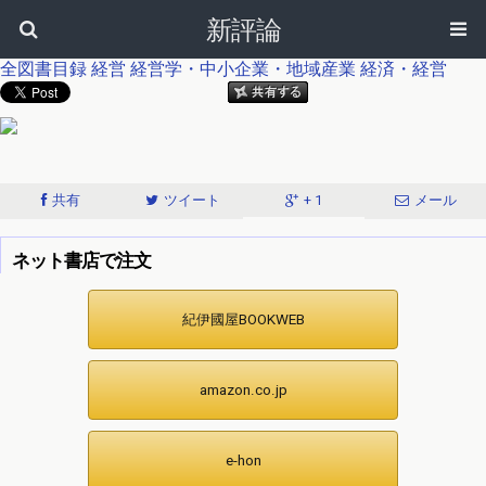
新評論
全図書目録
経営
経営学・中小企業・地域産業
経済・経営
共有
ツイート
+ 1
メール
ネット書店で注文
紀伊國屋BOOKWEB
amazon.co.jp
e-hon