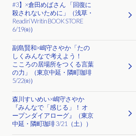
#3】×倉田めばさん 「回復に
殺されないために」（浅草・
Readin’ Writin BOOK STORE
6/19㈮）
副島賢和×嶋守さやか「たの
しくみんなで考えよう！
こころの居場所をつくる言葉
の力」（東京中延・隣町珈琲
5/22㈮）
森川すいめい×嶋守さやか
『みんなで「感じる」！ オ
ープンダイアローグ』（東京
中延・隣町珈琲 3/21（土））