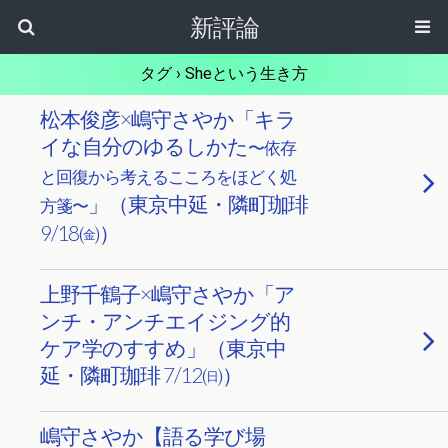
新評論
タグ › Sheという生き方
松本俊彦×嶋守さやか「キラ
イな自分のゆるしかた
〜依存
と回復から考えるこころをほどく処
」（東京中延・隣町珈琲
方箋〜
9/18㈮）
上野千鶴子×嶋守さやか「ア
ンチ・アンチエイジング的
ケア学のすすめ」（東京中
延・隣町珈琲 7/12㈰）
嶋守さやか【語る学び場