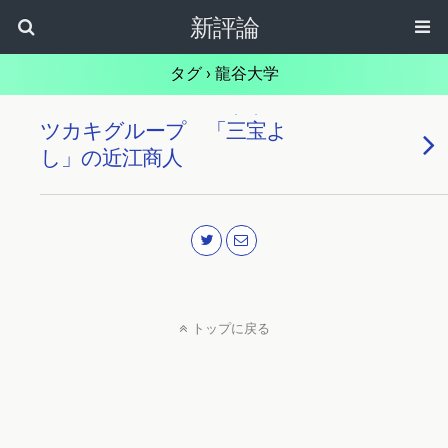
新評論
タグ › 龍谷大学
. .
ツカキグループ 「
三宝
よ
し」の近江商人
トップに戻る